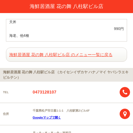
海鮮居酒屋 花の舞 八柱駅ビル店
天丼
990円
海老、他4種
海鮮居酒屋 花の舞 八柱駅ビル店 のメニュー一覧に戻る
海鮮居酒屋 花の舞 八柱駅ビル店 （カイセンイザカヤ ハナノマイ ヤバシラエキ
ビルテン）
0473128107
TEL
千葉県松戸市日暮1-1-1 八柱駅第2ビル4F
住所
Googleマップで開く
月・火・水・木・金・祝前日