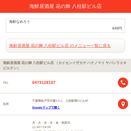
海鮮居酒屋 花の舞 八柱駅ビル店
海鮮なめろう
649円
海鮮居酒屋 花の舞 八柱駅ビル店 のメニュー一覧に戻る
海鮮居酒屋 花の舞 八柱駅ビル店 （カイセンイザカヤ ハナノマイ ヤバシラエキ
ビルテン）
0473128107
TEL
千葉県松戸市日暮1-1-1 八柱駅第2ビル4F
住所
Googleマップで開く
月・火・水・木・金・祝前日
11:30〜14:00