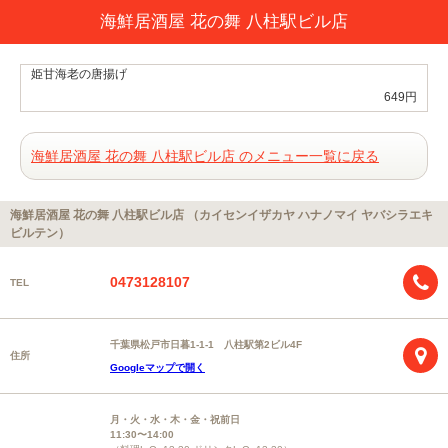
海鮮居酒屋 花の舞 八柱駅ビル店
姫甘海老の唐揚げ
649円
海鮮居酒屋 花の舞 八柱駅ビル店 のメニュー一覧に戻る
海鮮居酒屋 花の舞 八柱駅ビル店 （カイセンイザカヤ ハナノマイ ヤバシラエキ
ビルテン）
0473128107
TEL
千葉県松戸市日暮1-1-1 八柱駅第2ビル4F
住所
Googleマップで開く
月・火・水・木・金・祝前日
11:30〜14:00