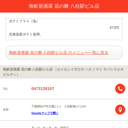
海鮮居酒屋 花の舞 八柱駅ビル店
ポテトフライ（塩）
473円
北海道産ポテト使用。
海鮮居酒屋 花の舞 八柱駅ビル店 のメニュー一覧に戻る
海鮮居酒屋 花の舞 八柱駅ビル店 （カイセンイザカヤ ハナノマイ ヤバシラエキ
ビルテン）
0473128107
TEL
千葉県松戸市日暮1-1-1 八柱駅第2ビル4F
住所
Googleマップで開く
月・火・水・木・金・祝前日