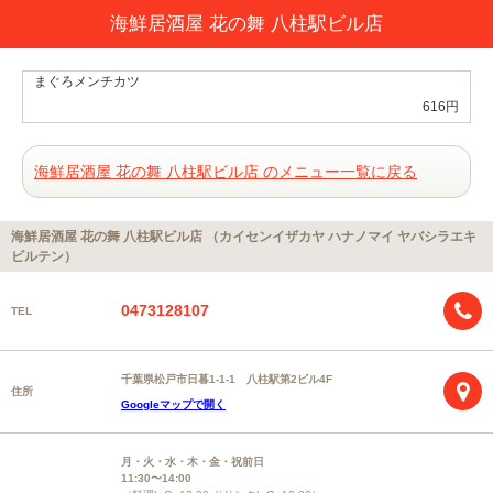
海鮮居酒屋 花の舞 八柱駅ビル店
まぐろメンチカツ
616円
海鮮居酒屋 花の舞 八柱駅ビル店 のメニュー一覧に戻る
海鮮居酒屋 花の舞 八柱駅ビル店 （カイセンイザカヤ ハナノマイ ヤバシラエキ
ビルテン）
0473128107
TEL
千葉県松戸市日暮1-1-1 八柱駅第2ビル4F
住所
Googleマップで開く
月・火・水・木・金・祝前日
11:30〜14:00