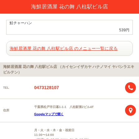
海鮮居酒屋 花の舞 八柱駅ビル店
鮭チャーハン
539円
海鮮居酒屋 花の舞 八柱駅ビル店 のメニュー一覧に戻る
海鮮居酒屋 花の舞 八柱駅ビル店 （カイセンイザカヤ ハナノマイ ヤバシラエキ
ビルテン）
0473128107
TEL
千葉県松戸市日暮1-1-1 八柱駅第2ビル4F
住所
Googleマップで開く
月・火・水・木・金・祝前日
11:30〜14:00