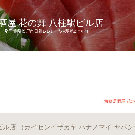
酒屋 花の舞 八柱駅ビル店
7
千葉県松戸市日暮1-1-1 八柱駅第2ビル4F
海鮮居酒屋 花
駅ビル店 （カイセンイザカヤ ハナノマイ ヤバ