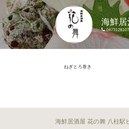
海鮮居
047312810
ねぎとろ巻き
海鮮居酒屋 花の舞 八柱