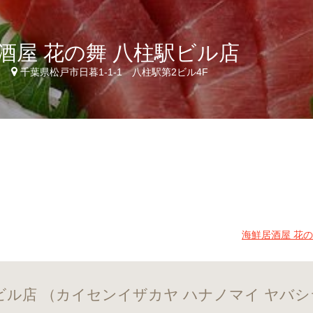
酒屋 花の舞 八柱駅ビル店
7
千葉県松戸市日暮1-1-1 八柱駅第2ビル4F
海鮮居酒屋 花
駅ビル店 （カイセンイザカヤ ハナノマイ ヤバ