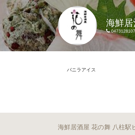
海鮮居
047312810
バニラアイス
海鮮居酒屋 花の舞 八柱